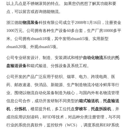
以上几点是不锈钢滚筒的特点。 如果您仍然想了解其功能和要
点，可以留言或咨询德能物流。
浙江德能
物流装备
科技有限公司成立于2008年1月16日，注册资金
1000万元。公司拥有各种生产设备60多台套，生产厂房10000多平
米。公司拥有zhuanli18项，其中发明zhuanli5项、实用新型
zhuanli20项、外观zhuanli5项。
公司专业研发设计、制造、安装调试和维护
自动化物流
系统的
托
盘输送设备
和箱式输送、分拣设备及系统工程。
公司开发的产品广泛应用于纺织、烟草、电力、跨境电商、医
药、邮政速递、快消品、新能源、生产制造物流冷链冷鲜库等行
业。围绕以物流自动化装备制造为核心，与国内外有名物流管理
信息公司合作，成功开发研制不同类型的
箱式输送机
，
托盘输送
机
，
分拣机
，楼层提升机，多工位托盘
穿梭车
，
托盘拆跺机
，并
成功应用识别读码，RFID等技术，对品种分类注册管理，与不同
行业的系统仿真软件，监控软件（WCS），调度系统和ERP系统