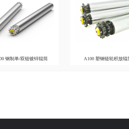
500 钢制单/双链镀锌辊筒
A100 塑钢链轮积放辊