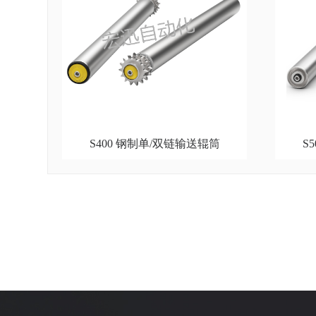
S400 钢制单/双链输送辊筒
S