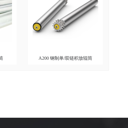
筒
A200 钢制单/双链积放辊筒