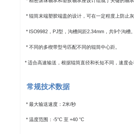
*
精密滚珠轴承和塑胶轴承座设计组成了关键的轴
*
辊筒末端塑胶端盖的设计，可在一定程度上防止
* ISO9982，PJ型，沟槽间距2.34mm，共9个沟槽
* 不同的多楔带型号匹配不同的辊筒中心距。
* 适合高速输送，根据辊筒直径和长短不同，速度会
常规技术数据
* 最大输送速度：2米/秒
*
温度范围：-5°C 至 +40 °C