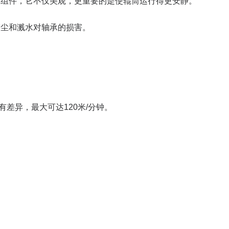
承组件，它不仅美观，更重要的是使辊筒运行得更安静。
灰尘和溅水对轴承的损害。
。
有差异，最大可达120米/分钟。